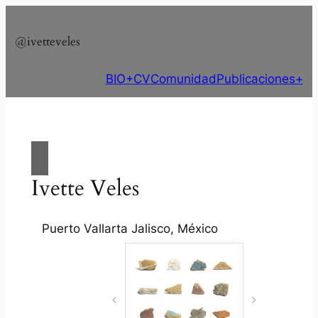
Saltar
al
@ivetteveles
contenido
BIO+CV
Comunidad
Publicaciones
+
Ivette Veles
Puerto Vallarta Jalisco, México