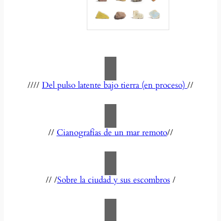
////
Del pulso latente bajo tierra (en proceso)
//
//
Cianografías de un mar remoto
//
// /
Sobre la ciudad y sus escombros
/