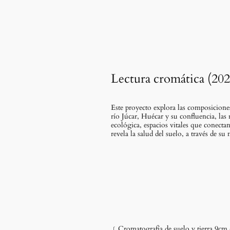
Saltar
al
contenido
Lectura cromática (202
Este proyecto explora las composiciones
río Júcar, Huécar y su confluencia, las
ecológica, espacios vitales que conect
revela la salud del suelo, a través de su
﹝Cromatografía de suelo y tierra 9c