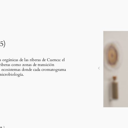
5)
 orgánicas de las riberas de Cuenca: el
 riberas como zonas de transición
an ecosistemas donde cada cromatograma
 microbiología.
m ø﹞